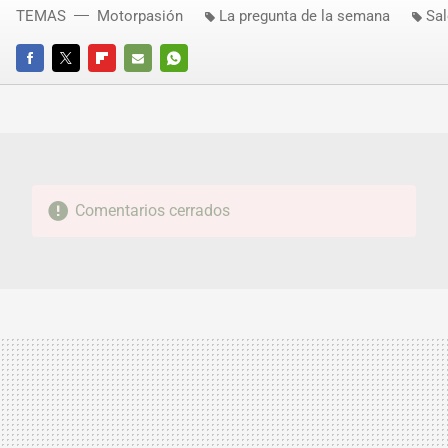
TEMAS
Motorpasión
La pregunta de la semana
Sal
FACEBOOK
TWITTER
FLIPBOARD
E-
WHATSAPP
MAIL
Comentarios cerrados