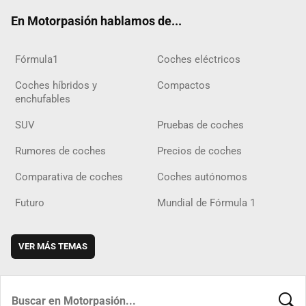
ok
m
m
d
En Motorpasión hablamos de...
Fórmula1
Coches eléctricos
Coches híbridos y
Compactos
enchufables
SUV
Pruebas de coches
Rumores de coches
Precios de coches
Comparativa de coches
Coches autónomos
Futuro
Mundial de Fórmula 1
VER MÁS TEMAS