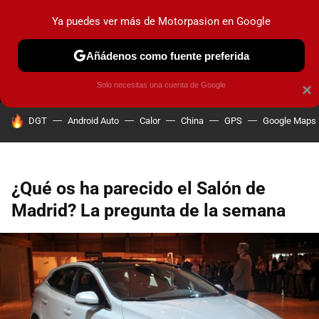
Ya puedes ver más de Motorpasion en Google
MENÚ
NUEVO
Añádenos como fuente preferida
PRUEBAS
COCHES ELÉCTRICOS
OBSERVATORIO
F1
Solo necesitas una cuenta de Google
×
HOY SE HABLA DE
DGT
Android Auto
Calor
China
GPS
Google Maps
¿Qué os ha parecido el Salón de
Madrid? La pregunta de la semana