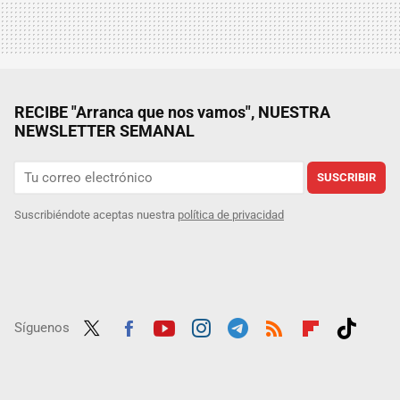
RECIBE "Arranca que nos vamos", NUESTRA
NEWSLETTER SEMANAL
SUSCRIBIR
Suscribiéndote aceptas nuestra
política de privacidad
Síguenos
Twit
Fac
Yout
Inst
Tele
RSS
Flip
Tikt
ter
ebo
ube
agra
gra
boar
ok