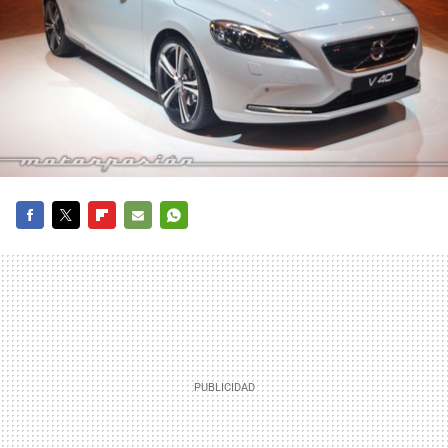
FACEBOOK
TWITTER
FLIPBOARD
E-
WHATSAPP
MAIL