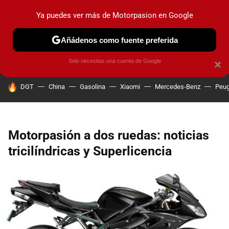
Ya puedes ver más de Motorpasion en Google
PRUEBAS
COCHES ELÉCTRICOS
OBSERVATORIO
F1
Añádenos como fuente preferida
Solo necesitas una cuenta de Google
×
HOY SE HABLA DE
DGT
China
Gasolina
Xiaomi
Mercedes-Benz
Peug
Motorpasión a dos ruedas: noticias
tricilíndricas y Superlicencia