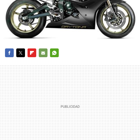
FACEBOOK
TWITTER
FLIPBOARD
E-
WHATSAPP
MAIL