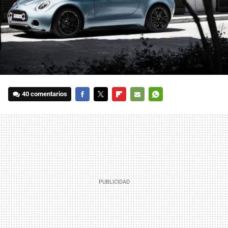
40 comentarios
FACEBOOK
TWITTER
FLIPBOARD
E-
WHATSAPP
MAIL