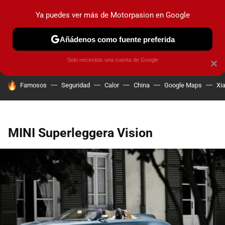
Ya puedes ver más de Motorpasion en Google
PRUEBAS
COCHES ELÉCTRICOS
OBSERVATORIO
F1
Añádenos como fuente preferida
Solo necesitas una cuenta de Google
×
HOY SE HABLA DE
Famosos
Seguridad
Calor
China
Google Maps
Xi
MINI Superleggera Vision