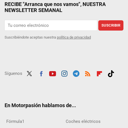
RECIBE "Arranca que nos vamos", NUESTRA
NEWSLETTER SEMANAL
SUSCRIBIR
Suscribiéndote aceptas nuestra
política de privacidad
Síguenos
Twit
Fac
Yout
Inst
Tele
RSS
Flip
Tikt
ter
ebo
ube
agra
gra
boar
ok
ok
m
m
d
En Motorpasión hablamos de...
Fórmula1
Coches eléctricos