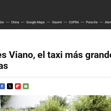
lor
China
Google Maps
Xiaomi
CUPRA
Porsche
Ale
 Viano, el taxi más grand
as
FACEBOOK
TWITTER
FLIPBOARD
E-
MAIL