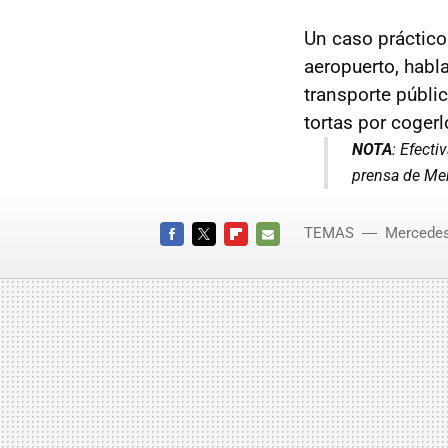
Un caso práctico.
aeropuerto, habl
transporte públi
tortas por cogerl
NOTA
: Efect
prensa de Me
TEMAS
Mercede
FACEBOOK
TWITTER
FLIPBOARD
E-
MAIL