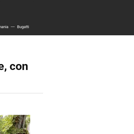
mania
Bugatti
e, con