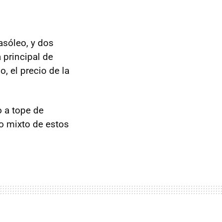
asóleo, y dos
 principal de
, el precio de la
o a tope de
o mixto de estos