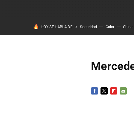
HOY SE HABLA DE
Seguridad
Calor
China
Mercede
FACEBOOK
TWITTER
FLIPBOARD
E-
MAIL