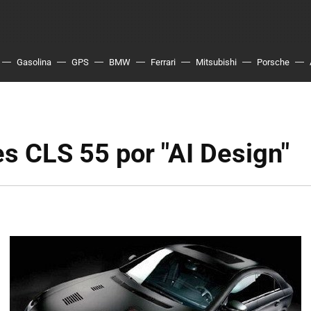
Gasolina
GPS
BMW
Ferrari
Mitsubishi
Porsche
s CLS 55 por "AI Design"