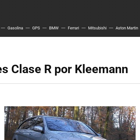
Gasolina
GPS
BMW
Ferrari
Mitsubishi
Aston Martin
s Clase R por Kleemann