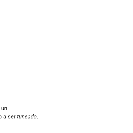
, un
o a ser
tuneado
.