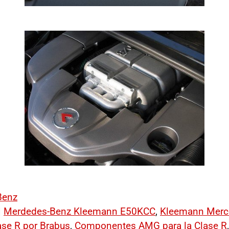
Benz
|
Merdedes-Benz Kleemann E50KCC
,
Kleemann Merc
se R por Brabus
,
Componentes AMG para la Clase R