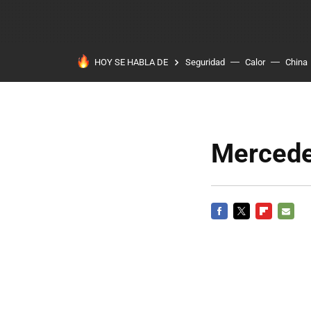
HOY SE HABLA DE
Seguridad
Calor
China
Mercede
FACEBOOK
TWITTER
FLIPBOARD
E-
MAIL