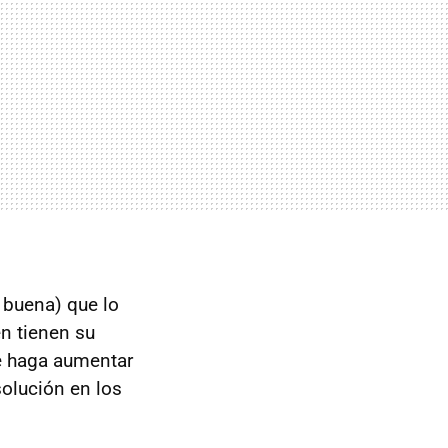
r buena) que lo
én tienen su
e haga aumentar
solución en los