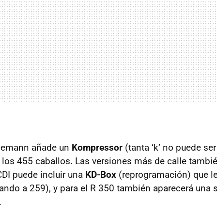
eemann añade un
Kompressor
(tanta ‘k’ no puede se
a los 455 caballos. Las versiones más de calle tambi
CDI puede incluir una
KD-Box
(reprogramación) que l
ando a 259), y para el R 350 también aparecerá una 
.