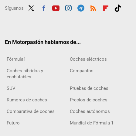
Síguenos
Twit
Fac
Yout
Inst
Tele
RSS
Flip
Tikt
ter
ebo
ube
agra
gra
boar
ok
ok
m
m
d
En Motorpasión hablamos de...
Fórmula1
Coches eléctricos
Coches híbridos y
Compactos
enchufables
SUV
Pruebas de coches
Rumores de coches
Precios de coches
Comparativa de coches
Coches autónomos
Futuro
Mundial de Fórmula 1