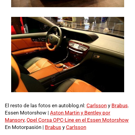
El resto de las fotos en autoblog.nl:
Carlsson
y
Brabus
.
Essen Motorshow |
Aston Martin y Bentley por
Mansory
,
Opel Corsa OPC-Line en el Essen Motorshow
En Motorpasión |
Brabus
y
Carlsson