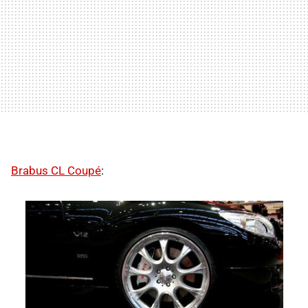
Brabus CL Coupé
: