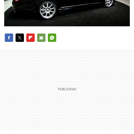
FACEBOOK
TWITTER
FLIPBOARD
E-
WHATSAPP
MAIL