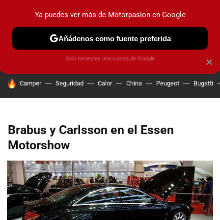
Ya puedes ver más de Motorpasion en Google
PRUEBAS
COCHES ELÉCTRICOS
OBSERVATORIO
F1
Añádenos como fuente preferida
Solo necesitas una cuenta de Google
×
HOY SE HABLA DE
Camper
Seguridad
Calor
China
Peugeot
Bugatti
Brabus y Carlsson en el Essen
Motorshow