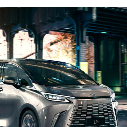
FACEBOOK
TWITTER
FLIPBOARD
E-
MAIL