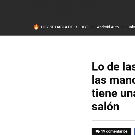
HOY SE HABLA DE
DGT
Android Auto
Calo
Lo de la
las mano
tiene un
salón
19 comentarios