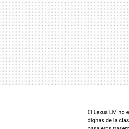
El Lexus LM no 
dignas de la cla
pasajeros traser