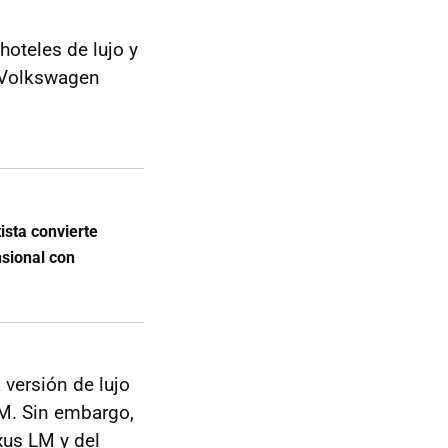
hoteles de lujo y
l Volkswagen
tista convierte
nsional con
versión de lujo
M. Sin embargo,
xus LM y del