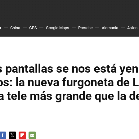
r
China
GPS
Google Maps
Porsche
Alemania
Aston 
s pantallas se nos está ye
s: la nueva furgoneta de 
a tele más grande que la d