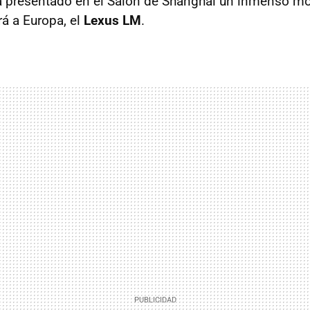
 presentado en el Salón de Shanghai un inmenso 
rá a Europa, el
Lexus LM
.