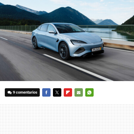
9 comentarios
FACEBOOK
TWITTER
FLIPBOARD
E-
WHATSAPP
MAIL