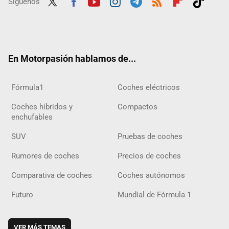
Síguenos
Twit
Fac
Yout
Inst
Tele
RSS
Flip
Tikt
ter
ebo
ube
agra
gra
boar
ok
ok
m
m
d
En Motorpasión hablamos de...
Fórmula1
Coches eléctricos
Coches híbridos y
Compactos
enchufables
SUV
Pruebas de coches
Rumores de coches
Precios de coches
Comparativa de coches
Coches autónomos
Futuro
Mundial de Fórmula 1
VER MÁS TEMAS