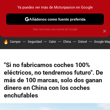
Ya puedes ver más de Motorpasion en Google
PRUEBAS
COCHES ELÉCTRICOS
OBSERVATORIO
F1
Añádenos como fuente preferida
Solo necesitas una cuenta de Google
×
HOY SE HABLA DE
Camper
Seguridad
Calor
China
Diésel
Google Ma
"Si no fabricamos coches 100%
eléctricos, no tendremos futuro". De
más de 100 marcas, solo dos ganan
dinero en China con los coches
enchufables