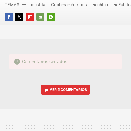
TEMAS
Industria
Coches eléctricos
china
Fabri
FACEBOOK
TWITTER
FLIPBOARD
E-
WHATSAPP
MAIL
Comentarios cerrados
VER
5 COMENTARIOS