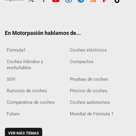
Twit
Fac
Yout
Inst
Tele
RSS
Flip
Tikt
ter
ebo
ube
agra
gra
boar
ok
ok
m
m
d
En Motorpasión hablamos de...
Fórmula1
Coches eléctricos
Coches híbridos y
Compactos
enchufables
SUV
Pruebas de coches
Rumores de coches
Precios de coches
Comparativa de coches
Coches autónomos
Futuro
Mundial de Fórmula 1
VER MÁS TEMAS