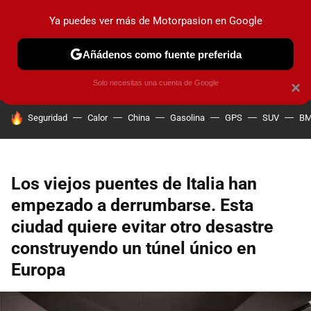
Ya puedes ver más de Motorpasion en Google
PRUEBAS
COCHES ELÉCTRICOS
OBSERVATORIO
F1
Añádenos como fuente preferida
Solo necesitas una cuenta de Google
×
HOY SE HABLA DE
Seguridad
Calor
China
Gasolina
GPS
SUV
B
Los viejos puentes de Italia han
empezado a derrumbarse. Esta
ciudad quiere evitar otro desastre
construyendo un túnel único en
Europa