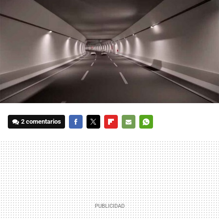
2 comentarios
FACEBOOK
TWITTER
FLIPBOARD
E-
WHATSAPP
MAIL