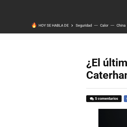
HOY SE HABLA DE
Seguridad
Calor
China
¿El últi
Caterh
5 comentarios
F