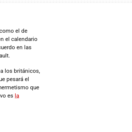
 como el de
n el calendario
cuerdo en las
ult.
 los británicos,
ue pesará el
l hermetismo que
ivo es
la