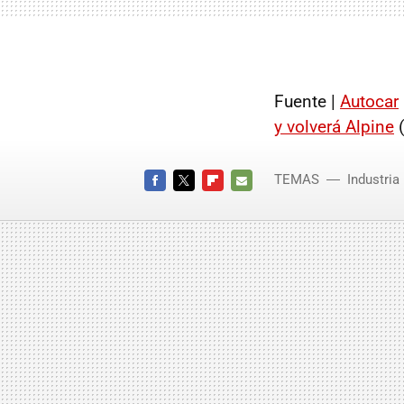
Fuente |
Autocar
y volverá Alpine
(
TEMAS
Industria
FACEBOOK
TWITTER
FLIPBOARD
E-
MAIL