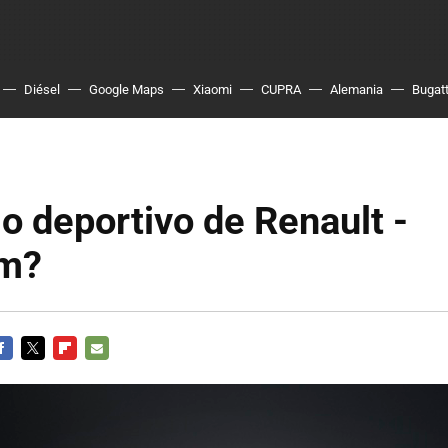
Diésel
Google Maps
Xiaomi
CUPRA
Alemania
Bugatt
mo deportivo de Renault -
am?
ACEBOOK
TWITTER
FLIPBOARD
E-
MAIL