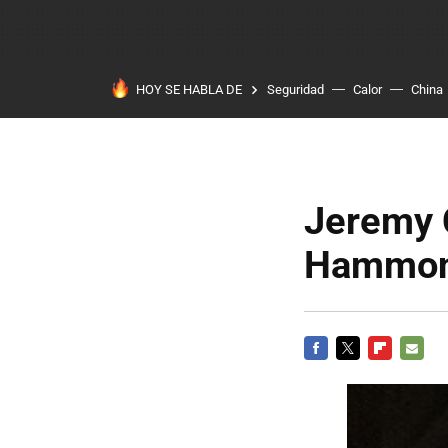
HOY SE HABLA DE
Seguridad
Calor
China
Jeremy 
Hammond
FACEBOOK
TWITTER
FLIPBOARD
E-
MAIL