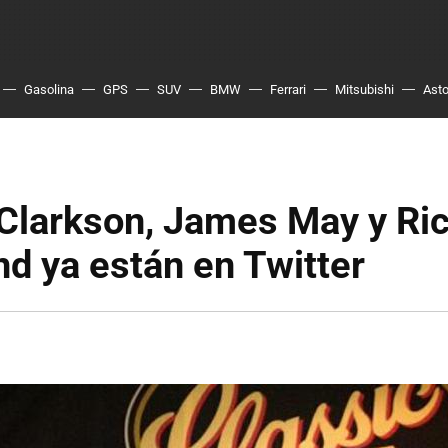
Gasolina
GPS
SUV
BMW
Ferrari
Mitsubishi
Asto
Clarkson, James May y Ri
 ya están en Twitter