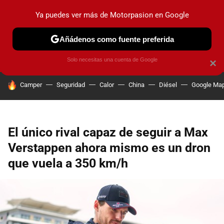
Ya puedes ver más de Motorpasion en Google
PRUEBAS
COCHES ELÉCTRICOS
OBSERVATORIO
F1
Añádenos como fuente preferida
Solo necesitas una cuenta de Google
×
HOY SE HABLA DE
Camper
Seguridad
Calor
China
Diésel
Google Ma
El único rival capaz de seguir a Max
Verstappen ahora mismo es un dron
que vuela a 350 km/h