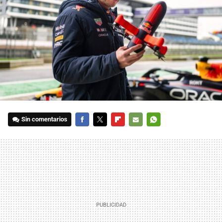
Sin comentarios
FACEBOOK
TWITTER
FLIPBOARD
E-
WHATSAPP
MAIL