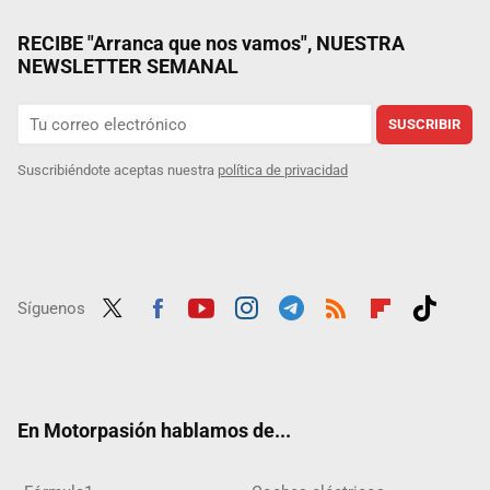
RECIBE "Arranca que nos vamos", NUESTRA
NEWSLETTER SEMANAL
SUSCRIBIR
Suscribiéndote aceptas nuestra
política de privacidad
Síguenos
Twit
Fac
Yout
Inst
Tele
RSS
Flip
Tikt
ter
ebo
ube
agra
gra
boar
ok
ok
m
m
d
En Motorpasión hablamos de...