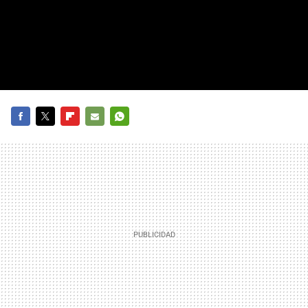
FACEBOOK
TWITTER
FLIPBOARD
E-
WHATSAPP
MAIL