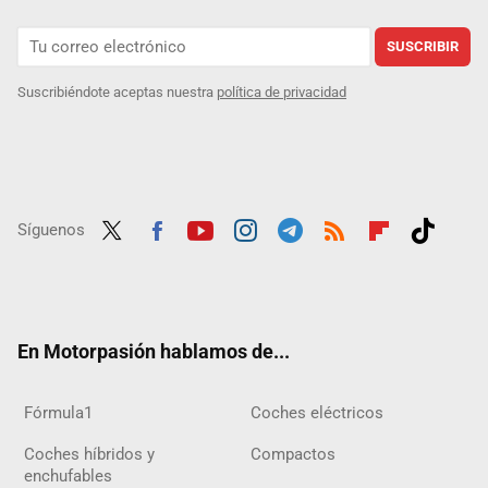
SUSCRIBIR
Suscribiéndote aceptas nuestra
política de privacidad
Síguenos
Twit
Fac
Yout
Inst
Tele
RSS
Flip
Tikt
ter
ebo
ube
agra
gra
boar
ok
ok
m
m
d
En Motorpasión hablamos de...
Fórmula1
Coches eléctricos
Coches híbridos y
Compactos
enchufables