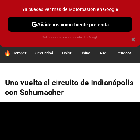
Ya puedes ver más de Motorpasion en Google
PRUEBAS
COCHES ELÉCTRICOS
OBSERVATORIO
F1
Añádenos como fuente preferida
Solo necesitas una cuenta de Google
×
HOY SE HABLA DE
Camper
Seguridad
Calor
China
Audi
Peugeot
Una vuelta al circuito de Indianápolis
con Schumacher