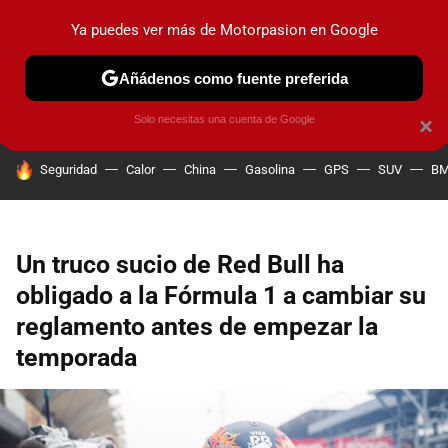
Ya puedes ver más de Motorpasion en Google
PRUEBAS
COCHES ELÉCTRICOS
OBSERVATORIO
F1
Añádenos como fuente preferida
Solo necesitas una cuenta de Google
×
HOY SE HABLA DE
Seguridad
Calor
China
Gasolina
GPS
SUV
B
Un truco sucio de Red Bull ha
obligado a la Fórmula 1 a cambiar su
reglamento antes de empezar la
temporada