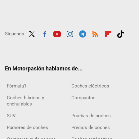
Síguenos
Twit
Fac
Yout
Inst
Tele
RSS
Flip
Tikt
ter
ebo
ube
agra
gra
boar
ok
ok
m
m
d
En Motorpasión hablamos de...
Fórmula1
Coches eléctricos
Coches híbridos y
Compactos
enchufables
SUV
Pruebas de coches
Rumores de coches
Precios de coches