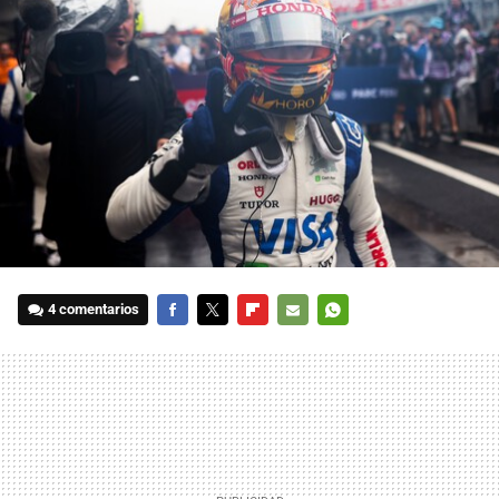
4 comentarios
FACEBOOK
TWITTER
FLIPBOARD
E-
WHATSAPP
MAIL