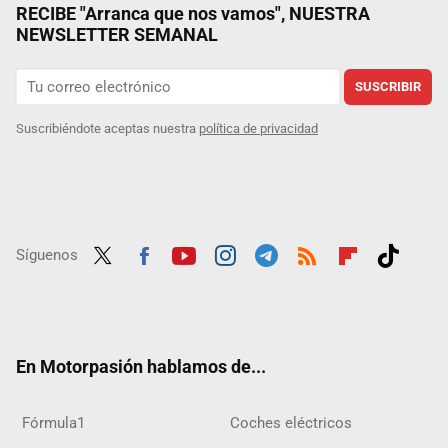
RECIBE "Arranca que nos vamos", NUESTRA
NEWSLETTER SEMANAL
SUSCRIBIR
Suscribiéndote aceptas nuestra
política de privacidad
Síguenos
Twit
Fac
Yout
Inst
Tele
RSS
Flip
Tikt
ter
ebo
ube
agra
gra
boar
ok
ok
m
m
d
En Motorpasión hablamos de...
Fórmula1
Coches eléctricos