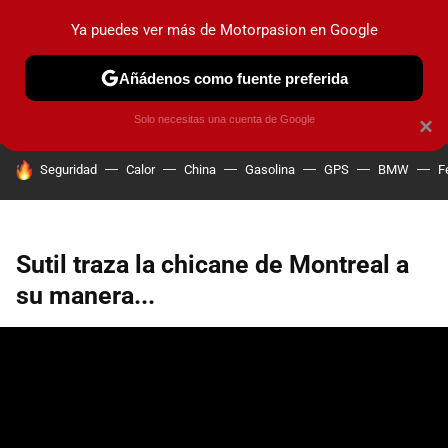
Ya puedes ver más de Motorpasion en Google
PRUEBAS
COCHES ELÉCTRICOS
OBSERVATORIO
F1
Añádenos como fuente preferida
Solo necesitas una cuenta de Google
×
HOY SE HABLA DE
Seguridad
Calor
China
Gasolina
GPS
BMW
F
Sutil traza la chicane de Montreal a
su manera...