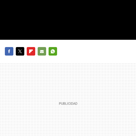
FACEBOOK
TWITTER
FLIPBOARD
E-
WHATSAPP
MAIL