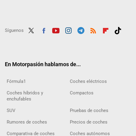
Síguenos
Twit
Fac
Yout
Inst
Tele
RSS
Flip
Tikt
ter
ebo
ube
agra
gra
boar
ok
ok
m
m
d
En Motorpasión hablamos de...
Fórmula1
Coches eléctricos
Coches híbridos y
Compactos
enchufables
SUV
Pruebas de coches
Rumores de coches
Precios de coches
Comparativa de coches
Coches autónomos