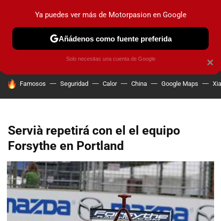
Ya puedes ver más de Motorpasion en Google
PRUEBAS
COCHES ELÉCTRICOS
OBSERVATORIO
F1
Añádenos como fuente preferida
Solo necesitas una cuenta de Google
×
HOY SE HABLA DE
Famosos
Seguridad
Calor
China
Google Maps
Xi
Servià repetirá con el el equipo
Forsythe en Portland