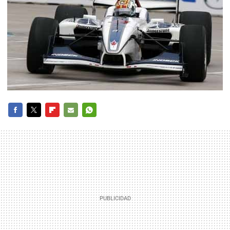
FACEBOOK
TWITTER
FLIPBOARD
E-
WHATSAPP
MAIL