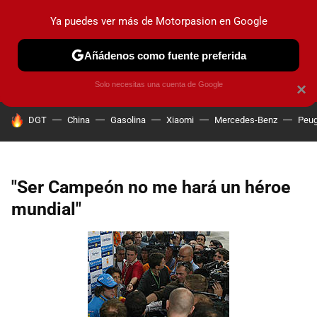
Ya puedes ver más de Motorpasion en Google
PRUEBAS
COCHES ELÉCTRICOS
OBSERVATORIO
F1
Añádenos como fuente preferida
Solo necesitas una cuenta de Google
×
HOY SE HABLA DE
DGT
China
Gasolina
Xiaomi
Mercedes-Benz
Peug
"Ser Campeón no me hará un héroe
mundial"