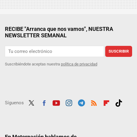
RECIBE "Arranca que nos vamos", NUESTRA
NEWSLETTER SEMANAL
SUSCRIBIR
Suscribiéndote aceptas nuestra
política de privacidad
Síguenos
Twit
Fac
Yout
Inst
Tele
RSS
Flip
Tikt
ter
ebo
ube
agra
gra
boar
ok
ok
m
m
d
En Motorpasión hablamos de...