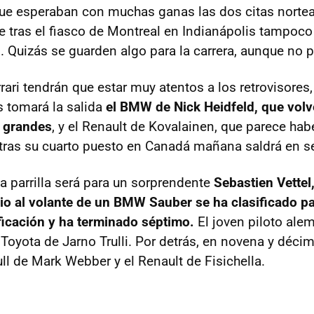
 que esperaban con muchas ganas las dos citas norte
e tras el fiasco de Montreal en Indianápolis tampoc
. Quizás se guarden algo para la carrera, aunque no 
rari tendrán que estar muy atentos a los retrovisores,
s tomará la salida
el BMW de Nick Heidfeld, que volve
s grandes
, y el Renault de Kovalainen, que parece hab
tras su cuarto puesto en Canadá mañana saldrá en se
 la parrilla será para un sorprendente
Sebastien Vettel
o al volante de un BMW Sauber se ha clasificado par
ficación y ha terminado séptimo.
El joven piloto ale
l Toyota de Jarno Trulli. Por detrás, en novena y déci
ll de Mark Webber y el Renault de Fisichella.