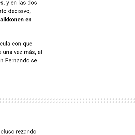
es
, y en las dos
to decisivo,
 Raikkonen en
ecula con que
ue una vez más, el
ión Fernando se
incluso rezando