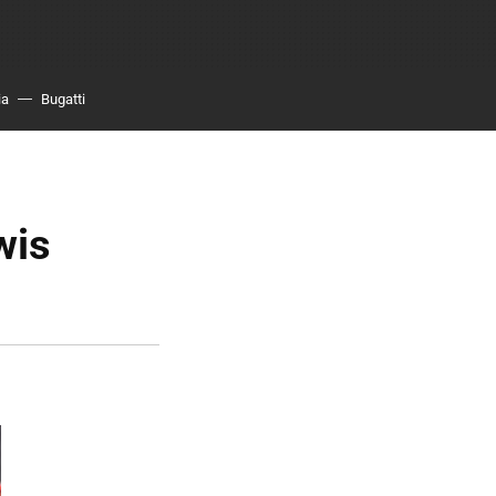
ia
Bugatti
wis