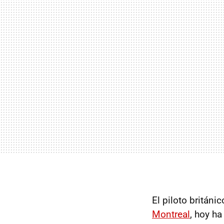
El piloto británi
Montreal
, hoy h