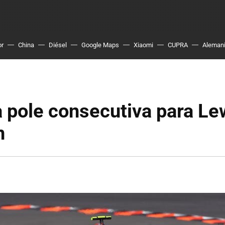
or
China
Diésel
Google Maps
Xiaomi
CUPRA
Aleman
 pole consecutiva para Le
n