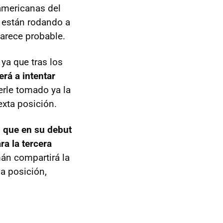
americanas del
o están rodando a
parece probable.
 ya que tras los
rá a intentar
erle tomado ya la
xta posición.
, que en su debut
a la tercera
mán compartirá la
ma posición,