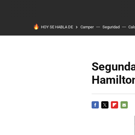
HOY SE HABLA DE
Camper
Seguridad
Cal
Segunda
Hamilto
FACEBOOK
TWITTER
FLIPBOARD
E-
MAIL