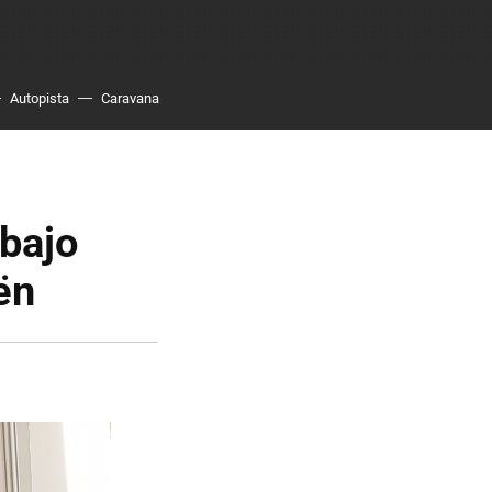
Autopista
Caravana
 bajo
ën