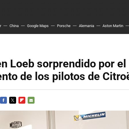
r
China
Google Maps
Porsche
Alemania
Aston Martin
n Loeb sorprendido por el
nto de los pilotos de Citro
FACEBOOK
TWITTER
FLIPBOARD
E-
MAIL