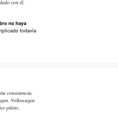
dado con él,
abro no haya
plicado todavía
ita consistencia.
wagen. Volkswagen
or piloto.