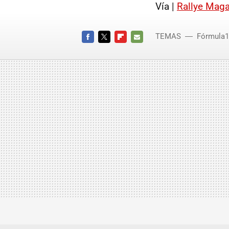
Vía |
Rallye Maga
TEMAS
Fórmula1
FACEBOOK
TWITTER
FLIPBOARD
E-
MAIL