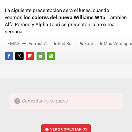
La siguiente presentación será el lunes, cuando
veamos
los colores del nuevo Williams W45
. También
Alfa Romeo y Alpha Tauri se presentan la próxima
semana.
TEMAS
Fórmula1
Red Bull
Ford
Max Verstapp
FACEBOOK
TWITTER
FLIPBOARD
E-
WHATSAPP
MAIL
Comentarios cerrados
VER
2 COMENTARIOS