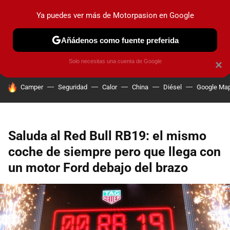
Ya puedes ver más de Motorpasion en Google
PRUEBAS
COCHES ELÉCTRICOS
OBSERVATORIO
F1
Añádenos como fuente preferida
Solo necesitas una cuenta de Google
×
HOY SE HABLA DE
Camper
Seguridad
Calor
China
Diésel
Google Ma
Saluda al Red Bull RB19: el mismo
coche de siempre pero que llega con
un motor Ford debajo del brazo