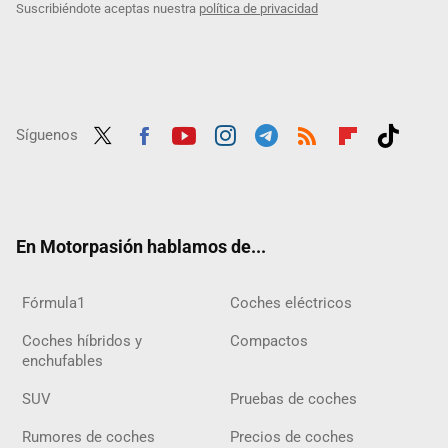
Suscribiéndote aceptas nuestra
política de privacidad
Síguenos
Twit
Fac
Yout
Inst
Tele
RSS
Flip
Tikt
ter
ebo
ube
agra
gra
boar
ok
ok
m
m
d
En Motorpasión hablamos de...
Fórmula1
Coches eléctricos
Coches híbridos y
Compactos
enchufables
SUV
Pruebas de coches
Rumores de coches
Precios de coches