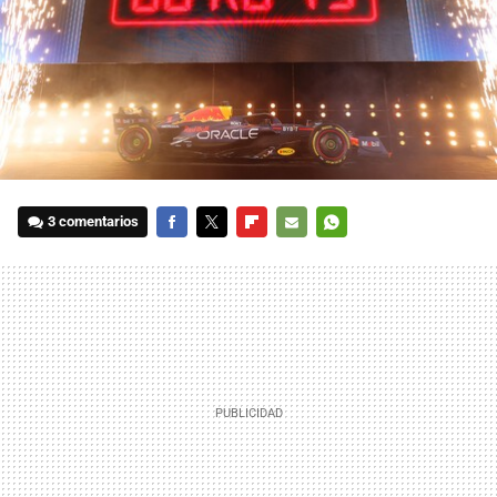
3 comentarios
FACEBOOK
TWITTER
FLIPBOARD
E-
WHATSAPP
MAIL