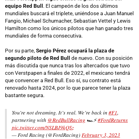
equipo Red Bull
. El campeón de los dos últimos
mundiales buscará el triplete, uniéndose a Juan Manuel
Fangio, Michael Schumacher, Sebastian Vettel y Lewis
Hamilton como los únicos pilotos que han ganado tres
mundiales de forma consecutiva.
Por su parte,
Sergio Pérez ocupará la plaza de
segundo piloto de Red Bull
de nuevo. Con su posición
más discutida que nunca tras los altercados que tuvo
con Verstpapen a finales de 2022, el mexicano tendrá
que convencer a Red Bull. Eso sí, su contrato está
renovado hasta 2024, por lo que parece tener la plaza
bastante segura.
You’re not dreaming. It’s real. We’re back in
#F1
,
partnering with
@RedBullRacing
🏎⚡️
#FordReturns
pic.twitter.com/NSLBJ9kQSz
— Ford Racing (@FordRacing)
February 3, 2023