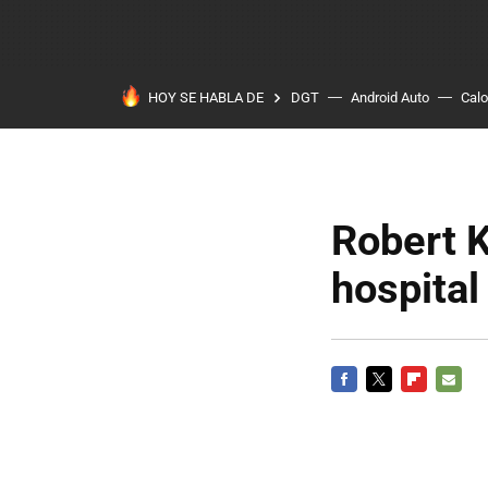
HOY SE HABLA DE
DGT
Android Auto
Calo
Robert K
hospital
FACEBOOK
TWITTER
FLIPBOARD
E-
MAIL