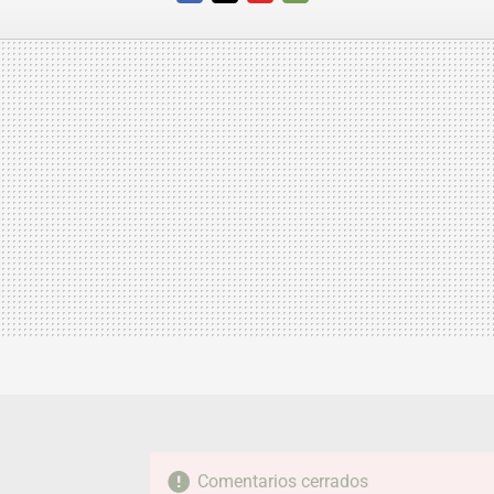
FACEBOOK
TWITTER
FLIPBOARD
E-
MAIL
Comentarios cerrados