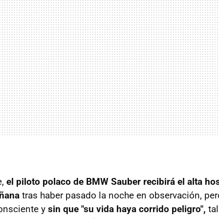
e,
el piloto polaco de BMW Sauber recibirá el alta hosp
añana
tras haber pasado la noche en observación, pe
onsciente y
sin que "su vida haya corrido peligro",
tal