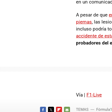
en un comunicado
A pesar de que
e
piernas
, las les
incluso podría t
accidente de es
probadores del e
Vía |
F1-Live
TEMAS
Fórmula1