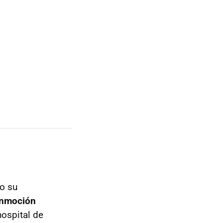
do su
onmoción
ospital de