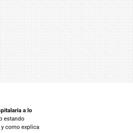
italaria a lo
ro estando
 y como explica