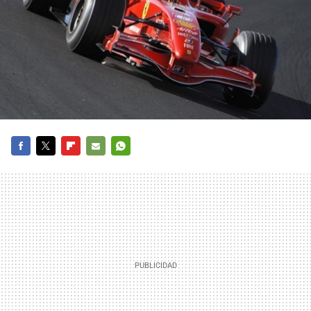
FACEBOOK
TWITTER
FLIPBOARD
E-
WHATSAPP
MAIL