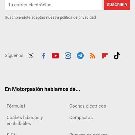
SUSCRIBIR
Suscribiéndote aceptas nuestra
política de privacidad
Síguenos
Twit
Fac
Yout
Inst
Tele
RSS
Flip
Tikt
ter
ebo
ube
agra
gra
boar
ok
ok
m
m
d
En Motorpasión hablamos de...
Fórmula1
Coches eléctricos
Coches híbridos y
Compactos
enchufables