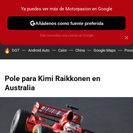
Ya puedes ver más de Motorpasion en Google
PRUEBAS
COCHES ELÉCTRICOS
OBSERVATORIO
F1
Añádenos como fuente preferida
Solo necesitas una cuenta de Google
×
HOY SE HABLA DE
DGT
Android Auto
Calor
China
Google Maps
Pors
Pole para Kimi Raikkonen en
Australia