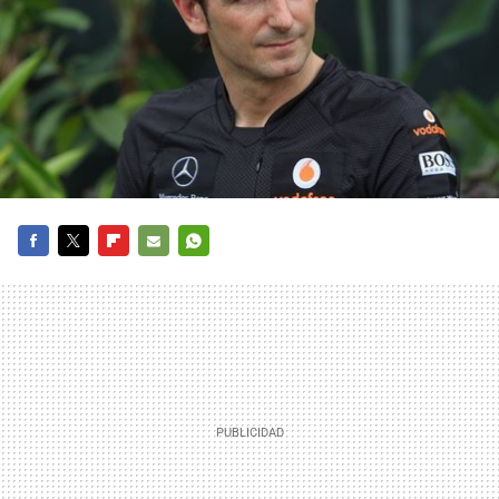
FACEBOOK
TWITTER
FLIPBOARD
E-
WHATSAPP
MAIL