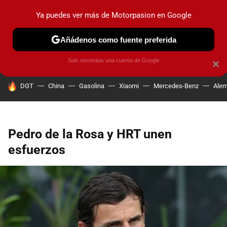
Ya puedes ver más de Motorpasion en Google
PRUEBAS
COCHES ELÉCTRICOS
OBSERVATORIO
F1
Añádenos como fuente preferida
Solo necesitas una cuenta de Google
×
HOY SE HABLA DE
DGT
China
Gasolina
Xiaomi
Mercedes-Benz
Alem
Pedro de la Rosa y HRT unen
esfuerzos