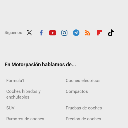
Síguenos
Twit
Fac
Yout
Inst
Tele
RSS
Flip
Tikt
ter
ebo
ube
agra
gra
boar
ok
ok
m
m
d
En Motorpasión hablamos de...
Fórmula1
Coches eléctricos
Coches híbridos y
Compactos
enchufables
SUV
Pruebas de coches
Rumores de coches
Precios de coches