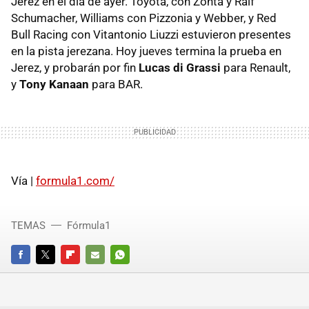
Jerez en el día de ayer. Toyota, con Zonta y Ralf
Schumacher, Williams con Pizzonia y Webber, y Red
Bull Racing con Vitantonio Liuzzi estuvieron presentes
en la pista jerezana. Hoy jueves termina la prueba en
Jerez, y probarán por fin
Lucas di Grassi
para Renault,
y
Tony Kanaan
para BAR.
Vía |
formula1.com/
TEMAS
Fórmula1
FACEBOOK
TWITTER
FLIPBOARD
E-
WHATSAPP
MAIL