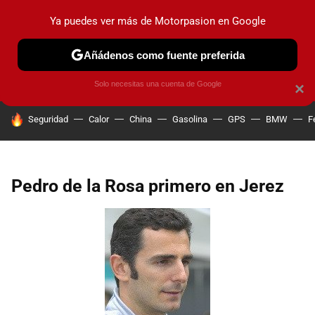
Ya puedes ver más de Motorpasion en Google
PRUEBAS
COCHES ELÉCTRICOS
OBSERVATORIO
F1
Añádenos como fuente preferida
Solo necesitas una cuenta de Google
×
HOY SE HABLA DE
Seguridad
Calor
China
Gasolina
GPS
BMW
F
Pedro de la Rosa primero en Jerez