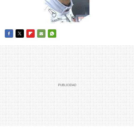
FACEBOOK
TWITTER
FLIPBOARD
E-
WHATSAPP
MAIL