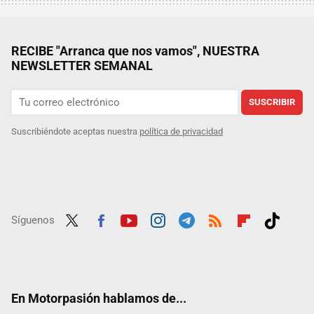
RECIBE "Arranca que nos vamos", NUESTRA
NEWSLETTER SEMANAL
SUSCRIBIR
Suscribiéndote aceptas nuestra
política de privacidad
Síguenos
Twit
Fac
Yout
Inst
Tele
RSS
Flip
Tikt
ter
ebo
ube
agra
gra
boar
ok
ok
m
m
d
En Motorpasión hablamos de...