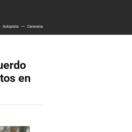
Autopista
Caravana
cuerdo
atos en