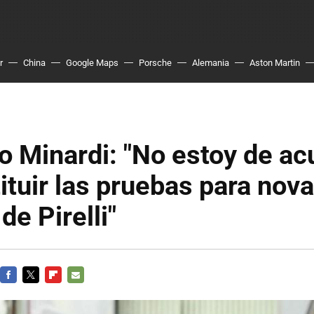
r
China
Google Maps
Porsche
Alemania
Aston Martin
o Minardi: "No estoy de a
ituir las pruebas para nov
de Pirelli"
FACEBOOK
TWITTER
FLIPBOARD
E-
MAIL