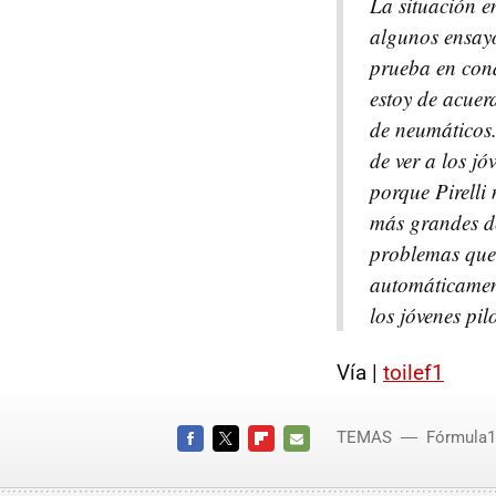
La situación e
algunos ensayo
prueba en cond
estoy de acuer
de neumáticos.
de ver a los j
porque Pirelli
más grandes de
problemas que
automáticament
los jóvenes pil
Vía |
toilef1
TEMAS
Fórmula1
FACEBOOK
TWITTER
FLIPBOARD
E-
MAIL