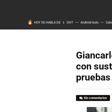
HOY SE HABLA DE
DGT
Android Auto
Calo
Giancarl
con sust
pruebas 
Sin comentarios