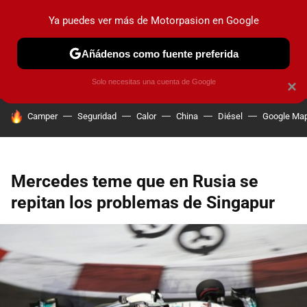
Ya puedes ver más de Motorpasion en Google
PRUEBAS
COCHES ELÉCTRICOS
OBSERVATORIO
F1
Añádenos como fuente preferida
Solo necesitas una cuenta de Google
×
HOY SE HABLA DE
Camper
Seguridad
Calor
China
Diésel
Google Ma
Mercedes teme que en Rusia se
repitan los problemas de Singapur