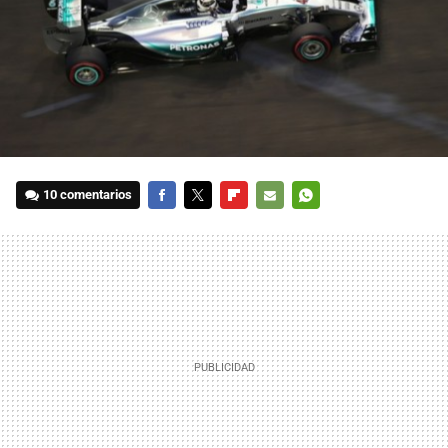
10 comentarios
FACEBOOK
TWITTER
FLIPBOARD
E-
WHATSAPP
MAIL