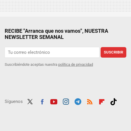
RECIBE "Arranca que nos vamos", NUESTRA
NEWSLETTER SEMANAL
SUSCRIBIR
Suscribiéndote aceptas nuestra
política de privacidad
Síguenos
Twit
Fac
Yout
Inst
Tele
RSS
Flip
Tikt
ter
ebo
ube
agra
gra
boar
ok
ok
m
m
d