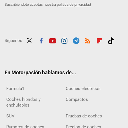
Suscribiéndote aceptas nuestra
política de privacidad
Síguenos
Twit
Fac
Yout
Inst
Tele
RSS
Flip
Tikt
ter
ebo
ube
agra
gra
boar
ok
ok
m
m
d
En Motorpasión hablamos de...
Fórmula1
Coches eléctricos
Coches híbridos y
Compactos
enchufables
SUV
Pruebas de coches
Rumores de coches
Precios de coches