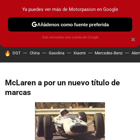
Ya puedes ver más de Motorpasion en Google
PRUEBAS
COCHES ELÉCTRICOS
OBSERVATORIO
F1
Añádenos como fuente preferida
Solo necesitas una cuenta de Google
×
HOY SE HABLA DE
DGT
China
Gasolina
Xiaomi
Mercedes-Benz
Alem
McLaren a por un nuevo título de
marcas