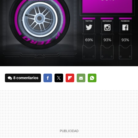
8 comentarios
FACEBOOK
TWITTER
FLIPBOARD
E-
WHATSAPP
MAIL