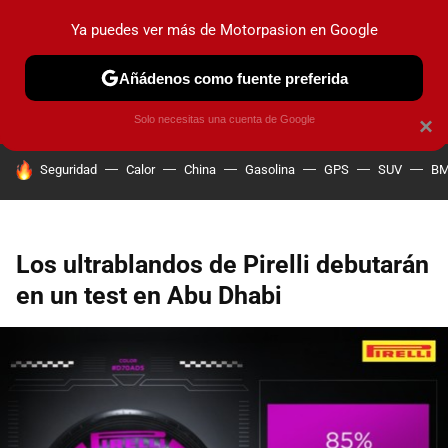
Ya puedes ver más de Motorpasion en Google
PRUEBAS
COCHES ELÉCTRICOS
OBSERVATORIO
F1
Añádenos como fuente preferida
Solo necesitas una cuenta de Google
×
HOY SE HABLA DE
Seguridad
Calor
China
Gasolina
GPS
SUV
B
Los ultrablandos de Pirelli debutarán
en un test en Abu Dhabi