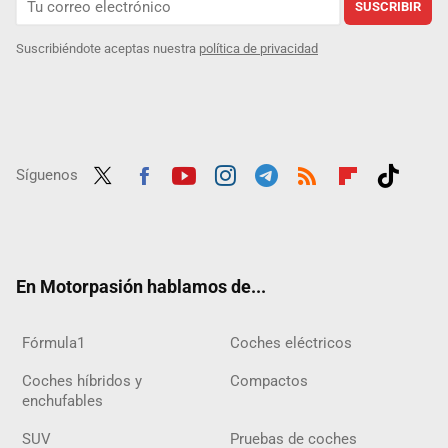
SUSCRIBIR
Suscribiéndote aceptas nuestra
política de privacidad
Síguenos
Twit
Fac
Yout
Inst
Tele
RSS
Flip
Tikt
ter
ebo
ube
agra
gra
boar
ok
ok
m
m
d
En Motorpasión hablamos de...
Fórmula1
Coches eléctricos
Coches híbridos y
Compactos
enchufables
SUV
Pruebas de coches