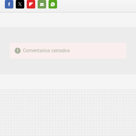
FACEBOOK
TWITTER
FLIPBOARD
E-
WHATSAPP
MAIL
Comentarios cerrados