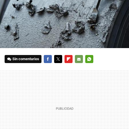
Sin comentarios
FACEBOOK
TWITTER
FLIPBOARD
E-
WHATSAPP
MAIL