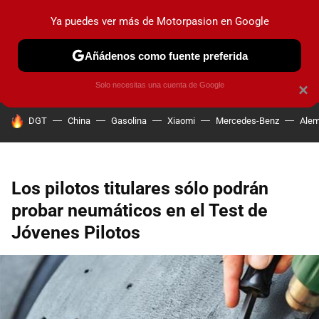
Ya puedes ver más de Motorpasion en Google
PRUEBAS
COCHES ELÉCTRICOS
OBSERVATORIO
F1
Añádenos como fuente preferida
Solo necesitas una cuenta de Google
×
HOY SE HABLA DE
DGT
China
Gasolina
Xiaomi
Mercedes-Benz
Alem
Los pilotos titulares sólo podrán
probar neumáticos en el Test de
Jóvenes Pilotos