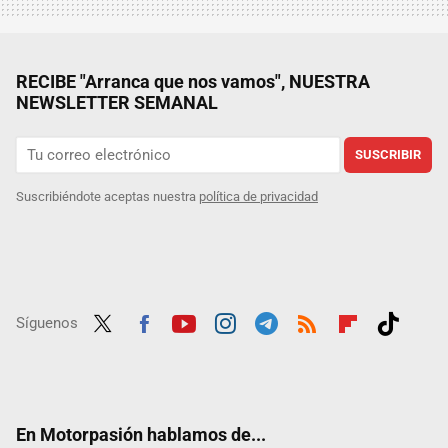
RECIBE "Arranca que nos vamos", NUESTRA
NEWSLETTER SEMANAL
SUSCRIBIR
Suscribiéndote aceptas nuestra
política de privacidad
Síguenos
Twit
Fac
Yout
Inst
Tele
RSS
Flip
Tikt
ter
ebo
ube
agra
gra
boar
ok
ok
m
m
d
En Motorpasión hablamos de...