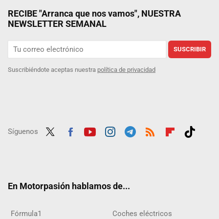
RECIBE "Arranca que nos vamos", NUESTRA
NEWSLETTER SEMANAL
SUSCRIBIR
Suscribiéndote aceptas nuestra
política de privacidad
Síguenos
Twit
Fac
Yout
Inst
Tele
RSS
Flip
Tikt
ter
ebo
ube
agra
gra
boar
ok
ok
m
m
d
En Motorpasión hablamos de...
Fórmula1
Coches eléctricos