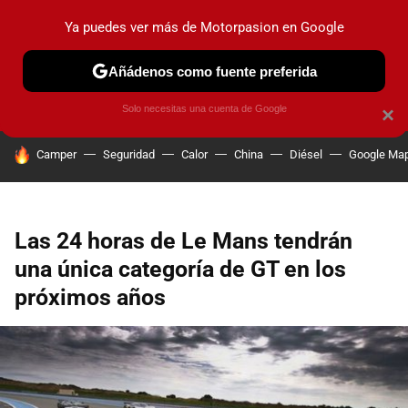
Ya puedes ver más de Motorpasion en Google
PRUEBAS
COCHES ELÉCTRICOS
OBSERVATORIO
F1
Añádenos como fuente preferida
Solo necesitas una cuenta de Google
×
HOY SE HABLA DE
Camper
Seguridad
Calor
China
Diésel
Google Ma
Las 24 horas de Le Mans tendrán
una única categoría de GT en los
próximos años