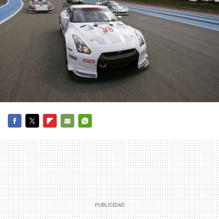
FACEBOOK
TWITTER
FLIPBOARD
E-
WHATSAPP
MAIL