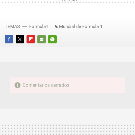
TEMAS
Fórmula1
Mundial de Fórmula 1
FACEBOOK
TWITTER
FLIPBOARD
E-
WHATSAPP
MAIL
Comentarios cerrados