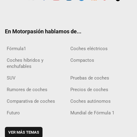
Twit
Fac
Yout
Inst
Tele
RSS
Flip
Tikt
ter
ebo
ube
agra
gra
boar
ok
ok
m
m
d
En Motorpasión hablamos de...
Fórmula1
Coches eléctricos
Coches híbridos y
Compactos
enchufables
SUV
Pruebas de coches
Rumores de coches
Precios de coches
Comparativa de coches
Coches autónomos
Futuro
Mundial de Fórmula 1
VER MÁS TEMAS