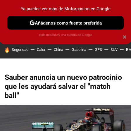
Ya puedes ver más de Motorpasion en Google
PRUEBAS
COCHES ELÉCTRICOS
OBSERVATORIO
F1
Añádenos como fuente preferida
Solo necesitas una cuenta de Google
×
HOY SE HABLA DE
Seguridad
Calor
China
Gasolina
GPS
SUV
B
Sauber anuncia un nuevo patrocinio
que les ayudará salvar el "match
ball"