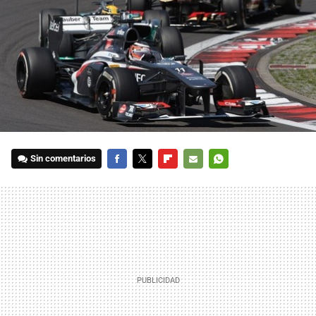
Sin comentarios
FACEBOOK
TWITTER
FLIPBOARD
E-
WHATSAPP
MAIL