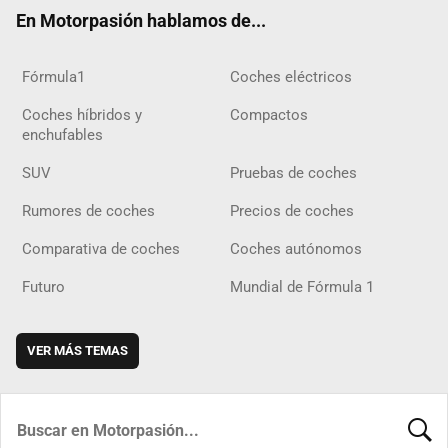
ok
m
m
d
En Motorpasión hablamos de...
Fórmula1
Coches eléctricos
Coches híbridos y
Compactos
enchufables
SUV
Pruebas de coches
Rumores de coches
Precios de coches
Comparativa de coches
Coches autónomos
Futuro
Mundial de Fórmula 1
VER MÁS TEMAS