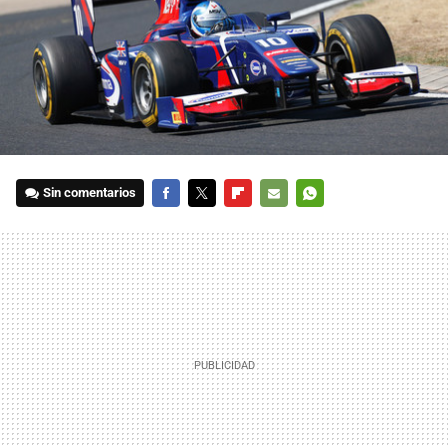
Sin comentarios
FACEBOOK
TWITTER
FLIPBOARD
E-
WHATSAPP
MAIL