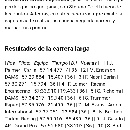
perder que no que ganar, con Stefano Coletti fuera de
los puntos. Además, en estos casos siempre existe la
esperanza de realizar una buena segunda carrera y
marcar más puntos.
Resultados de la carrera larga
|
Pos
|
Piloto
|
Equipo
|
Tiempo
|
Dif
|
Vueltas
| | 1 | J.
Palmer | Carlin | 57:14.477 | / | 36 | | 2 | M. Ericsson |
DAMS | 57:29.884 | 15.407 | 36 | | 3 | F. Nasr | Carlin |
57:30.271 | 15.794 | 36 | | 4 | F. Leimer | Racing
Engineering | 57:33.910 | 19.433 | 36 | | 5 | S. Richelmi |
DAMS | 57:34.217 | 19.740 | 36 | | 6 | S. Trummer |
Rapax | 57:35.976 | 21.499 | 36 | | 7 | M. Evans | Arden
International | 57:37.061 | 22.584 | 36 | | 8 | N. Berthon |
Trident Racing | 57:50.916 | 36.439 | 36 | | 9 | J. Calado |
ART Grand Prix | 57:52.680 | 38.203 | 36 | | 10 | S. Bird |