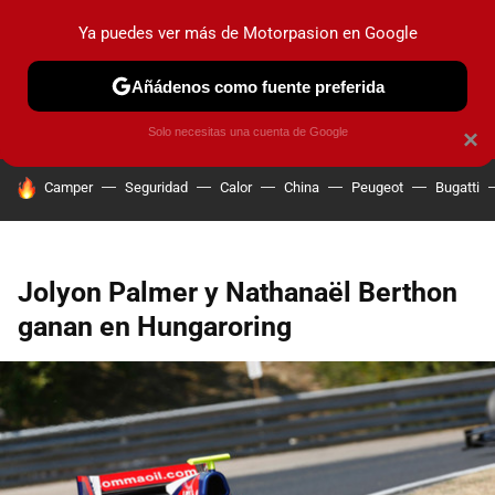
Ya puedes ver más de Motorpasion en Google
PRUEBAS
COCHES ELÉCTRICOS
OBSERVATORIO
F1
Añádenos como fuente preferida
Solo necesitas una cuenta de Google
×
HOY SE HABLA DE
Camper
Seguridad
Calor
China
Peugeot
Bugatti
Jolyon Palmer y Nathanaël Berthon
ganan en Hungaroring