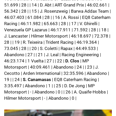
51.699 | 28 | | 14 | D. Abt | ART Grand Prix | 46:02.661 |
56.342 | 28 | | 15 | J. Rosenzweig | Barwa Addax Team |
46:07.403 | 61.084 | 28 | | 16 | A. Rossi | EQ8 Caterham
Racing | 46:11.982 | 65.663 | 28 | | 17 | V. Ghirelli |
Venezuela GP Lazarus | 46:17.911 | 71.592 | 28 | | 18 |
J. Lancaster | Hilmer Motorsport | 46:18.697 | 72.378 |
28 | | 19 | R. Teixeira | Trident Racing | 46:19.364 |
73.045 | 28 | | 20 | S. Coletti | Rapax | 44:49.533 |
Abandono | 27 | | 21 | J. Leal | Racing Engineering |
46:23.174 | 1 Vuelta | 27 | | 22 |
D. Clos
| MP
Motorsport | 40:09.461 | Abandono | 24 | | 23 | J.
Cecotto | Arden International | 32:35.596 | Abandono |
19 | | 24 |
S. Canamasas
| EQ8 Caterham Racing |
3:35.497 | Abandono | 1 | | 25 | D. De Jong | MP
Motorsport | - | Abandono | 0 | | 26 | A. Quaife-Hobbs |
Hilmer Motorsport | - | Abandono | 0 |