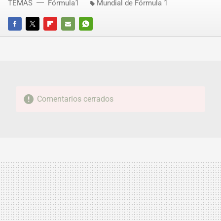
TEMAS
Fórmula1
Mundial de Fórmula 1
FACEBOOK
TWITTER
FLIPBOARD
E-
WHATSAPP
MAIL
Comentarios cerrados