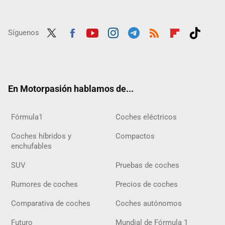
Síguenos
Twit
Fac
Yout
Inst
Tele
RSS
Flip
Tikt
ter
ebo
ube
agra
gra
boar
ok
ok
m
m
d
En Motorpasión hablamos de...
Fórmula1
Coches eléctricos
Coches híbridos y
Compactos
enchufables
SUV
Pruebas de coches
Rumores de coches
Precios de coches
Comparativa de coches
Coches autónomos
Futuro
Mundial de Fórmula 1