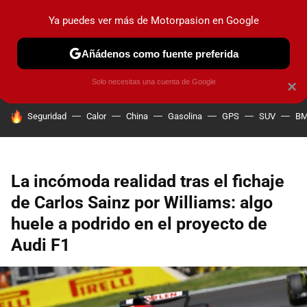
Ya puedes ver más de Motorpasion en Google
PRUEBAS
COCHES ELÉCTRICOS
OBSERVATORIO
F1
Añádenos como fuente preferida
Solo necesitas una cuenta de Google
×
HOY SE HABLA DE
Seguridad
Calor
China
Gasolina
GPS
SUV
B
La incómoda realidad tras el fichaje
de Carlos Sainz por Williams: algo
huele a podrido en el proyecto de
Audi F1