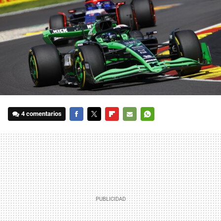
4 comentarios
FACEBOOK
TWITTER
FLIPBOARD
E-
WHATSAPP
MAIL