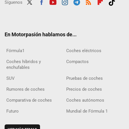
Síguenos
Twit
Fac
Yout
Inst
Tele
RSS
Flip
Tikt
ter
ebo
ube
agra
gra
boar
ok
ok
m
m
d
En Motorpasión hablamos de...
Fórmula1
Coches eléctricos
Coches híbridos y
Compactos
enchufables
SUV
Pruebas de coches
Rumores de coches
Precios de coches
Comparativa de coches
Coches autónomos
Futuro
Mundial de Fórmula 1