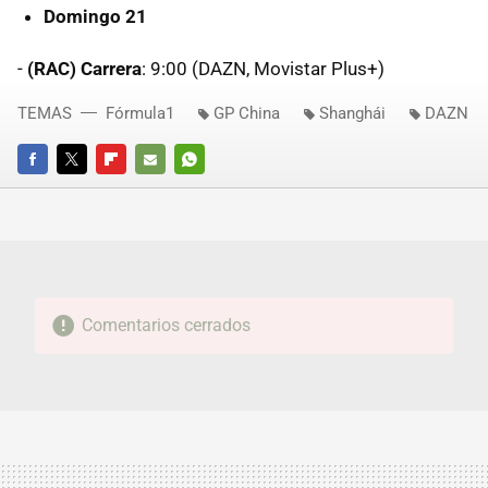
Domingo 21
-
(RAC) Carrera
: 9:00 (DAZN, Movistar Plus+)
TEMAS
Fórmula1
GP China
Shanghái
DAZN
FACEBOOK
TWITTER
FLIPBOARD
E-
WHATSAPP
MAIL
Comentarios cerrados