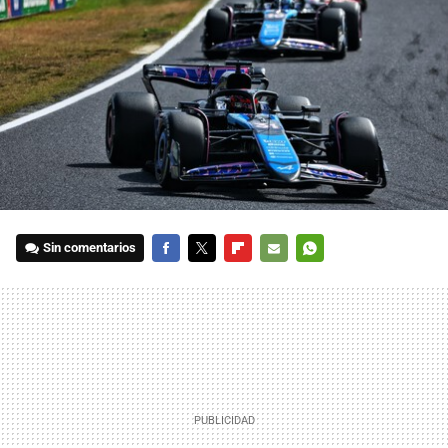
Sin comentarios
FACEBOOK
TWITTER
FLIPBOARD
E-
WHATSAPP
MAIL