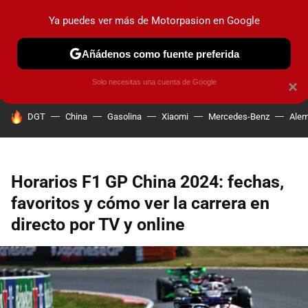
Ya puedes ver más de Motorpasion en Google
PRUEBAS
COCHES ELÉCTRICOS
OBSERVATORIO
F1
Añádenos como fuente preferida
Solo necesitas una cuenta de Google
×
HOY SE HABLA DE
DGT
China
Gasolina
Xiaomi
Mercedes-Benz
Alem
Horarios F1 GP China 2024: fechas,
favoritos y cómo ver la carrera en
directo por TV y online