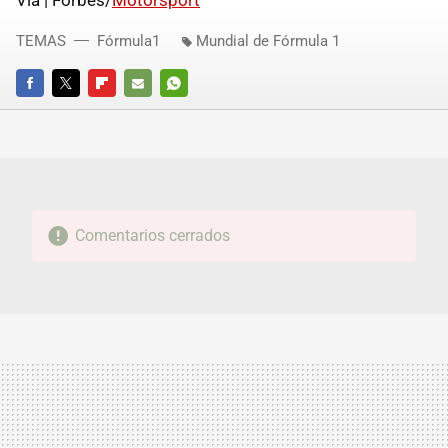
Vía | Forbes/
Motorsport
TEMAS
Fórmula1
Mundial de Fórmula 1
FACEBOOK
TWITTER
FLIPBOARD
E-
WHATSAPP
MAIL
Comentarios cerrados