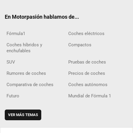
ter
ebo
ube
agra
gra
boar
ok
ok
m
m
d
En Motorpasión hablamos de...
Fórmula1
Coches eléctricos
Coches híbridos y
Compactos
enchufables
SUV
Pruebas de coches
Rumores de coches
Precios de coches
Comparativa de coches
Coches autónomos
Futuro
Mundial de Fórmula 1
VER MÁS TEMAS