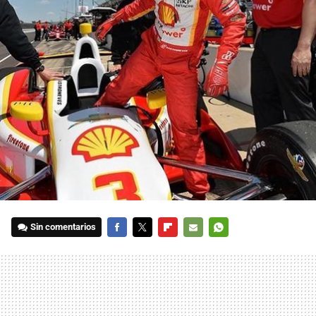
Sin comentarios
FACEBOOK
TWITTER
FLIPBOARD
E-
WHATSAPP
MAIL