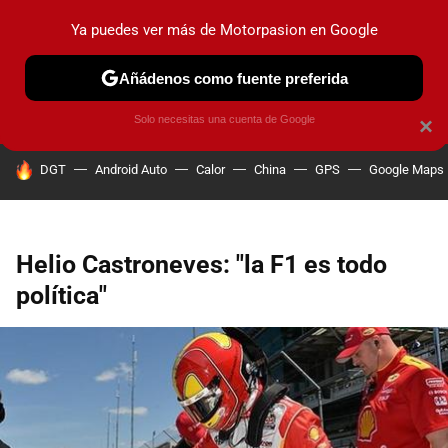
Ya puedes ver más de Motorpasion en Google
PRUEBAS
COCHES ELÉCTRICOS
OBSERVATORIO
F1
Añádenos como fuente preferida
Solo necesitas una cuenta de Google
×
HOY SE HABLA DE
DGT
Android Auto
Calor
China
GPS
Google Maps
Helio Castroneves: "la F1 es todo
política"