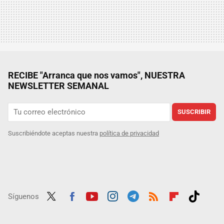
RECIBE "Arranca que nos vamos", NUESTRA
NEWSLETTER SEMANAL
SUSCRIBIR
Suscribiéndote aceptas nuestra
política de privacidad
Síguenos
Twit
Fac
Yout
Inst
Tele
RSS
Flip
Tikt