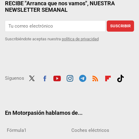
RECIBE "Arranca que nos vamos", NUESTRA
NEWSLETTER SEMANAL
SUSCRIBIR
Suscribiéndote aceptas nuestra
política de privacidad
Síguenos
Twit
Fac
Yout
Inst
Tele
RSS
Flip
Tikt
ter
ebo
ube
agra
gra
boar
ok
ok
m
m
d
En Motorpasión hablamos de...
Fórmula1
Coches eléctricos