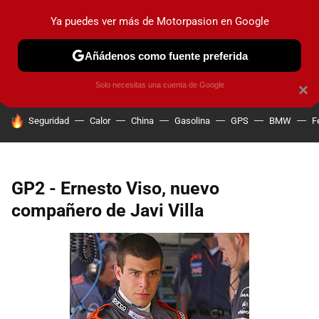
Ya puedes ver más de Motorpasion en Google
PRUEBAS
COCHES ELÉCTRICOS
OBSERVATORIO
F1
Añádenos como fuente preferida
Solo necesitas una cuenta de Google
×
HOY SE HABLA DE
Seguridad
Calor
China
Gasolina
GPS
BMW
F
GP2 - Ernesto Viso, nuevo
compañero de Javi Villa