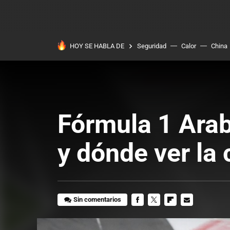
HOY SE HABLA DE
Seguridad
Calor
China
Fórmula 1 Arab
y dónde ver la 
Sin comentarios
FACEBOOK
TWITTER
FLIPBOARD
E-
MAIL