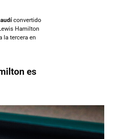
Saudí
convertido
 Lewis Hamilton
 la tercera en
milton es