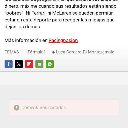
dinero, máxime cuando sus resultados están siendo
“pobres”. Ni Ferrari, ni McLaren se pueden permitir
estar en este deporte para recoger las migajas que
dejan los demás.
Más información en
Racingpasión
TEMAS
Fórmula1
Luca Cordero Di Montezemolo
FACEBOOK
TWITTER
FLIPBOARD
E-
WHATSAPP
MAIL
Comentarios cerrados