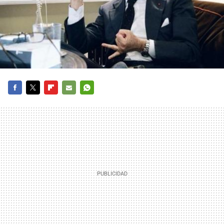
FACEBOOK
TWITTER
FLIPBOARD
E-
WHATSAPP
MAIL