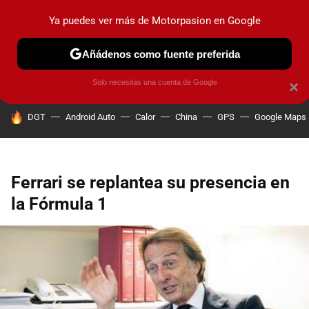
Ya puedes ver más de Motorpasion en Google
PRUEBAS
COCHES ELÉCTRICOS
OBSERVATORIO
F1
Añádenos como fuente preferida
Solo necesitas una cuenta de Google
×
HOY SE HABLA DE
DGT
Android Auto
Calor
China
GPS
Google Maps
Ferrari se replantea su presencia en
la Fórmula 1