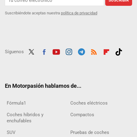
SUSCRIBIR
Suscribiéndote aceptas nuestra
política de privacidad
Síguenos
Twit
Fac
Yout
Inst
Tele
RSS
Flip
Tikt
ter
ebo
ube
agra
gra
boar
ok
ok
m
m
d
En Motorpasión hablamos de...
Fórmula1
Coches eléctricos
Coches híbridos y
Compactos
enchufables
SUV
Pruebas de coches