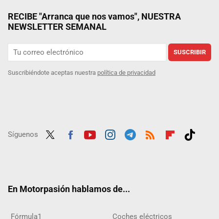
RECIBE "Arranca que nos vamos", NUESTRA
NEWSLETTER SEMANAL
SUSCRIBIR
Suscribiéndote aceptas nuestra
política de privacidad
Síguenos
Twit
Fac
Yout
Inst
Tele
RSS
Flip
Tikt
ter
ebo
ube
agra
gra
boar
ok
ok
m
m
d
En Motorpasión hablamos de...
Fórmula1
Coches eléctricos