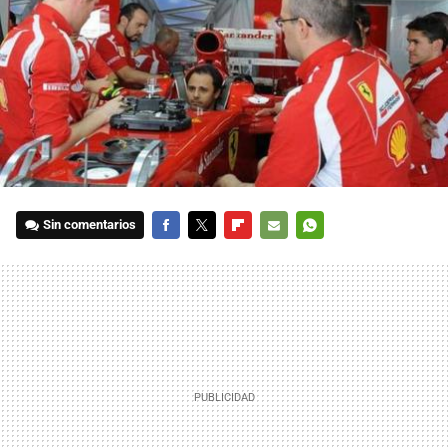
Sin comentarios
FACEBOOK
TWITTER
FLIPBOARD
E-
WHATSAPP
MAIL