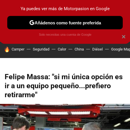
Ya puedes ver más de Motorpasion en Google
PRUEBAS
COCHES ELÉCTRICOS
OBSERVATORIO
F1
Añádenos como fuente preferida
Solo necesitas una cuenta de Google
×
HOY SE HABLA DE
Camper
Seguridad
Calor
China
Diésel
Google Ma
Felipe Massa: "si mi única opción es
ir a un equipo pequeño...prefiero
retirarme"