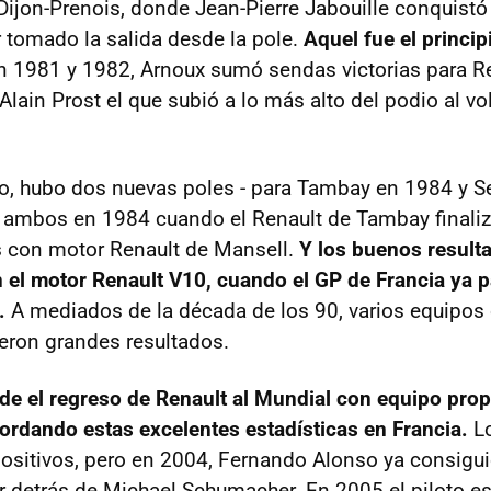
 Dijon-Prenois, donde Jean-Pierre Jabouille conquistó
r tomado la salida desde la pole.
Aquel fue el princi
n 1981 y 1982, Arnoux sumó sendas victorias para Re
lain Prost el que subió a lo más alto del podio al vo
rbo, hubo dos nuevas poles - para Tambay en 1984 y S
 ambos en 1984 cuando el Renault de Tambay finali
s con motor Renault de Mansell.
Y los buenos result
 el motor Renault V10, cuando el GP de Francia ya p
.
A mediados de la década de los 90, varios equipos
eron grandes resultados.
de el regreso de Renault al Mundial con equipo prop
rdando estas excelentes estadísticas en Francia.
L
ositivos, pero en 2004, Fernando Alonso ya consigui
 detrás de Michael Schumacher. En 2005 el piloto es