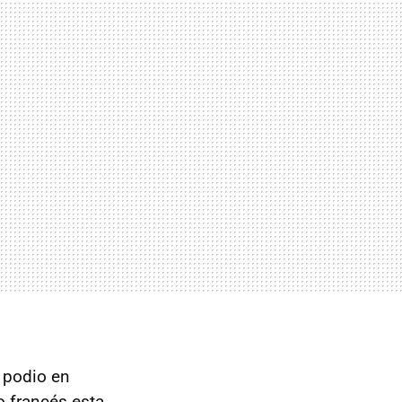
l podio en
o francés esta