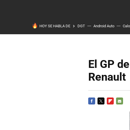
HOY SE HABLA DE
DGT
Android Auto
Calo
El GP de
Renault
FACEBOOK
TWITTER
FLIPBOARD
E-
MAIL