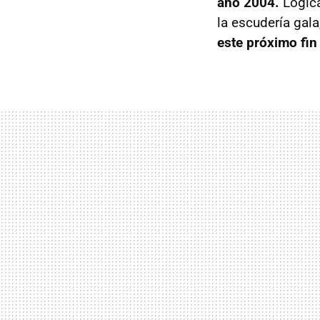
año 2004.
Lógica
la escudería gal
este próximo fin