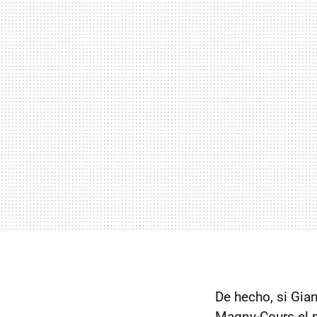
De hecho, si Gian
Magny-Cours el p