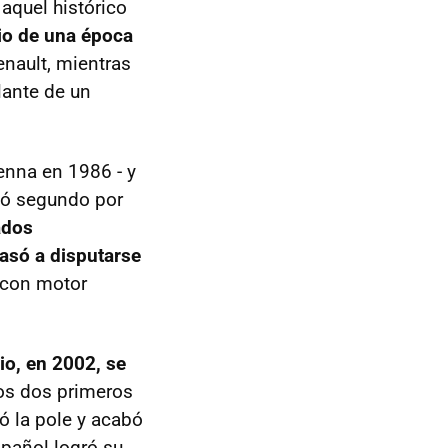
 aquel histórico
pio de una época
nault, mientras
lante de un
enna en 1986 - y
zó segundo por
ados
asó a disputarse
 con motor
io, en 2002, se
os dos primeros
ó la pole y acabó
pañol logró su