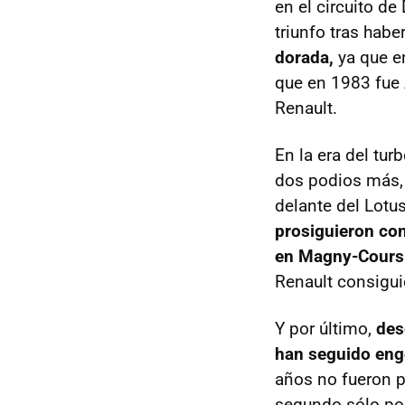
en el circuito de
triunfo tras habe
dorada,
ya que e
que en 1983 fue A
Renault.
En la era del tu
dos podios más,
delante del Lotu
prosiguieron con
en Magny-Cours
Renault consigui
Y por último,
des
han seguido engo
años no fueron p
segundo sólo por