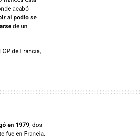
donde acabó
bir al podio se
arse
de un
l GP de Francia,
egó en 1979
, dos
e fue en Francia,