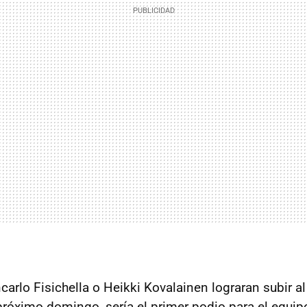
carlo Fisichella o Heikki Kovalainen lograran subir a
róximo domingo, sería el primer podio para el equip