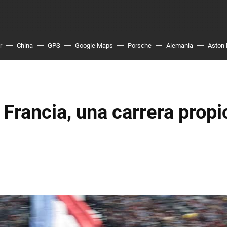
r
China
GPS
Google Maps
Porsche
Alemania
Aston 
 Francia, una carrera propi