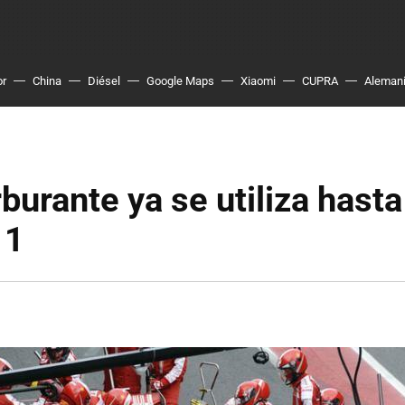
or
China
Diésel
Google Maps
Xiaomi
CUPRA
Aleman
rburante ya se utiliza hasta
 1