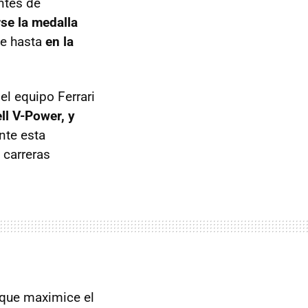
ntes de
rse la medalla
ue hasta
en la
el equipo Ferrari
ll V-Power, y
nte esta
 carreras
 que maximice el