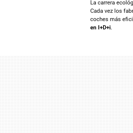
La carrera ecoló
Cada vez los fab
coches más efici
en I+D+i
.