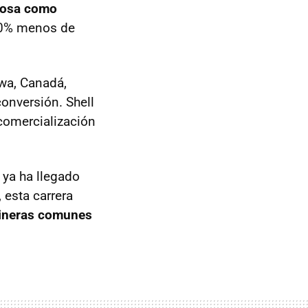
ulosa como
 90% menos de
wa, Canadá,
onversión. Shell
comercialización
 ya ha llegado
 esta carrera
olineras comunes