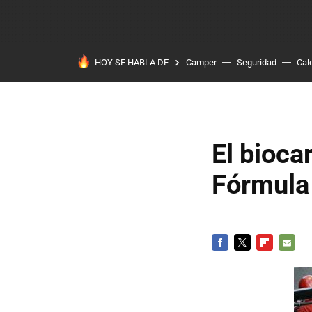
HOY SE HABLA DE
Camper
Seguridad
Cal
El bioca
Fórmula
FACEBOOK
TWITTER
FLIPBOARD
E-
MAIL