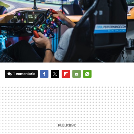
1 comentario
FACEBOOK
TWITTER
FLIPBOARD
E-
WHATSAPP
MAIL