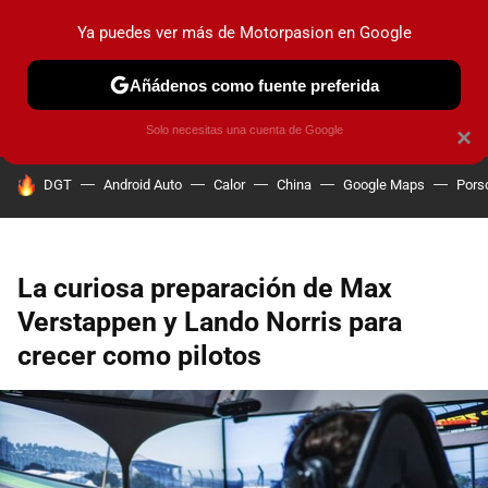
Ya puedes ver más de Motorpasion en Google
PRUEBAS
COCHES ELÉCTRICOS
OBSERVATORIO
F1
Añádenos como fuente preferida
Solo necesitas una cuenta de Google
×
HOY SE HABLA DE
DGT
Android Auto
Calor
China
Google Maps
Pors
La curiosa preparación de Max
Verstappen y Lando Norris para
crecer como pilotos