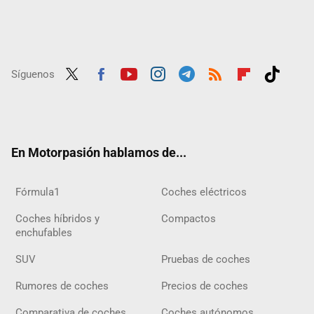
Síguenos
Twit
Fac
Yout
Inst
Tele
RSS
Flip
Tikt
ter
ebo
ube
agra
gra
boar
ok
ok
m
m
d
En Motorpasión hablamos de...
Fórmula1
Coches eléctricos
Coches híbridos y
Compactos
enchufables
SUV
Pruebas de coches
Rumores de coches
Precios de coches
Comparativa de coches
Coches autónomos