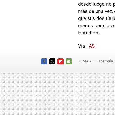
desde luego no p
más de una vez,
que sus dos títu
menos para los g
Hamilton.
Vía |
AS
TEMAS
Fórmula1
FACEBOOK
TWITTER
FLIPBOARD
E-
MAIL