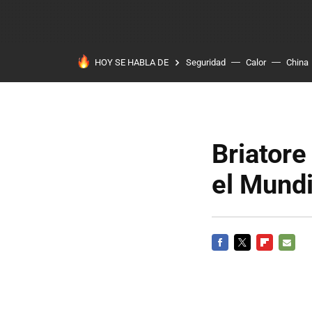
HOY SE HABLA DE
Seguridad
Calor
China
Briatore
el Mundi
FACEBOOK
TWITTER
FLIPBOARD
E-
MAIL