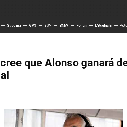
Gasolina
GPS
SUV
BMW
Ferrari
Mitsubishi
Asto
 cree que Alonso ganará d
al