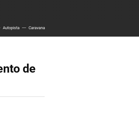
Autopista
Caravana
ento de