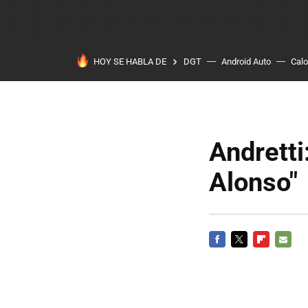
HOY SE HABLA DE
DGT
Android Auto
Calo
Andretti
Alonso"
FACEBOOK
TWITTER
FLIPBOARD
E-
MAIL