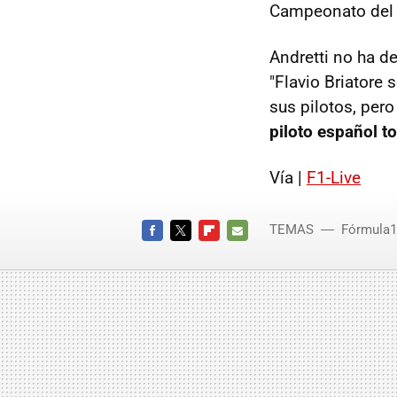
Campeonato del
Andretti no ha d
"Flavio Briatore
sus pilotos, per
piloto español tod
Vía |
F1-Live
TEMAS
Fórmula1
FACEBOOK
TWITTER
FLIPBOARD
E-
MAIL