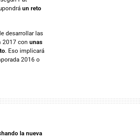
 supondrá
un reto
e desarrollar las
en 2017 con
unas
to
. Eso implicará
emporada 2016 o
chando la nueva