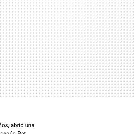
ños, abrió una
, según Pat