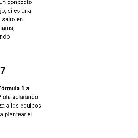
gún concepto
o, sí es una
 salto en
liams,
endo
17
Fórmula 1 a
Piola aclarando
a a los equipos
a plantear el