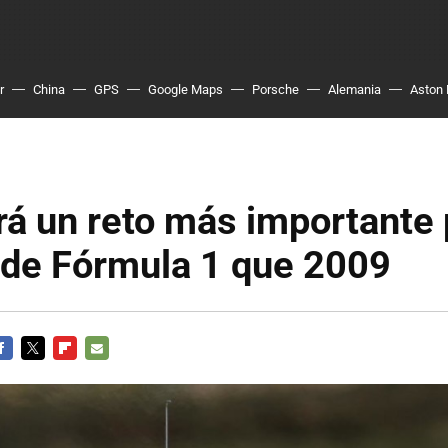
r
China
GPS
Google Maps
Porsche
Alemania
Aston 
á un reto más importante 
 de Fórmula 1 que 2009
ACEBOOK
TWITTER
FLIPBOARD
E-
MAIL