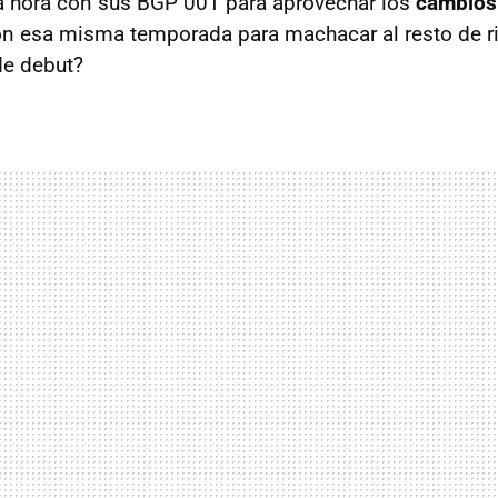
a hora con sus BGP 001 para aprovechar los
cambios
on esa misma temporada para machacar al resto de riv
de debut?