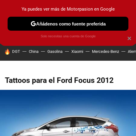
Ya puedes ver más de Motorpasion en Google
PRUEBAS
COCHES ELÉCTRICOS
OBSERVATORIO
F1
Añádenos como fuente preferida
Solo necesitas una cuenta de Google
×
HOY SE HABLA DE
DGT
China
Gasolina
Xiaomi
Mercedes-Benz
Alem
Tattoos para el Ford Focus 2012