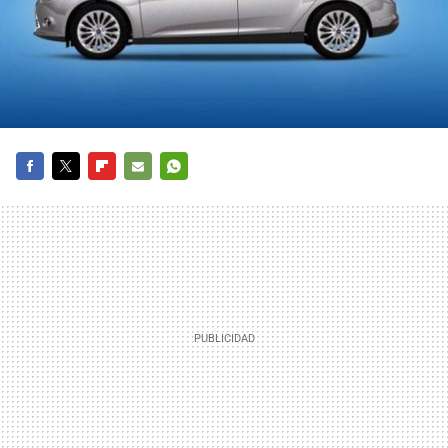
FACEBOOK
TWITTER
FLIPBOARD
E-
WHATSAPP
MAIL