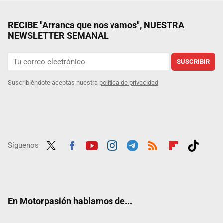
RECIBE "Arranca que nos vamos", NUESTRA
NEWSLETTER SEMANAL
SUSCRIBIR
Suscribiéndote aceptas nuestra
política de privacidad
Síguenos
Twit
Fac
Yout
Inst
Tele
RSS
Flip
Tikt
ter
ebo
ube
agra
gra
boar
ok
ok
m
m
d
En Motorpasión hablamos de...