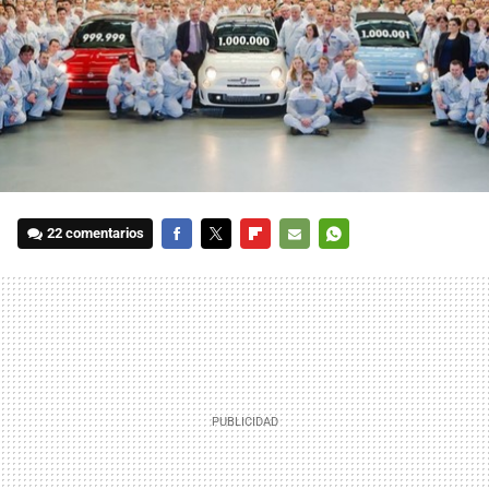
22 comentarios
FACEBOOK
TWITTER
FLIPBOARD
E-
WHATSAPP
MAIL