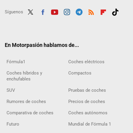
Síguenos
Twit
Fac
Yout
Inst
Tele
RSS
Flip
Tikt
ter
ebo
ube
agra
gra
boar
ok
ok
m
m
d
En Motorpasión hablamos de...
Fórmula1
Coches eléctricos
Coches híbridos y
Compactos
enchufables
SUV
Pruebas de coches
Rumores de coches
Precios de coches
Comparativa de coches
Coches autónomos
Futuro
Mundial de Fórmula 1