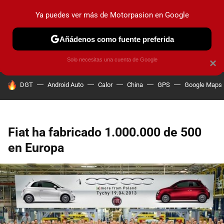
Ya puedes ver más de Motorpasion en Google
PRUEBAS
COCHES ELÉCTRICOS
OBSERVATORIO
F1
Añádenos como fuente preferida
Solo necesitas una cuenta de Google
×
HOY SE HABLA DE
DGT
Android Auto
Calor
China
GPS
Google Maps
Fiat ha fabricado 1.000.000 de 500
en Europa