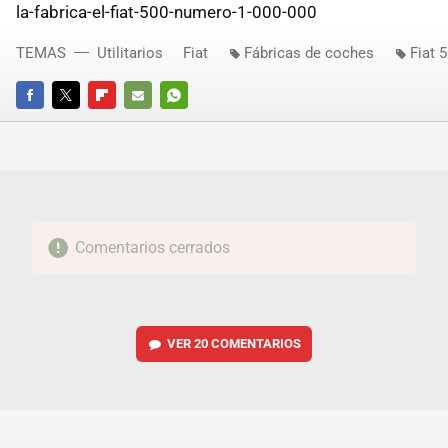
la-fabrica-el-fiat-500-numero-1-000-000
TEMAS
Utilitarios
Fiat
Fábricas de coches
Fiat 
FACEBOOK
TWITTER
FLIPBOARD
E-
WHATSAPP
MAIL
Comentarios cerrados
VER
20 COMENTARIOS