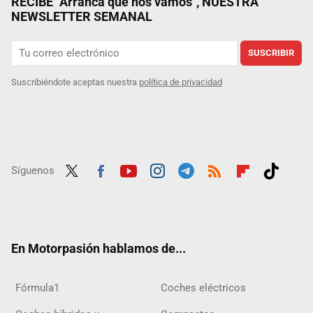
RECIBE "Arranca que nos vamos", NUESTRA
NEWSLETTER SEMANAL
SUSCRIBIR
Suscribiéndote aceptas nuestra
política de privacidad
Síguenos
Twit
Fac
Yout
Inst
Tele
RSS
Flip
Tikt
ter
ebo
ube
agra
gra
boar
ok
ok
m
m
d
En Motorpasión hablamos de...
Fórmula1
Coches eléctricos