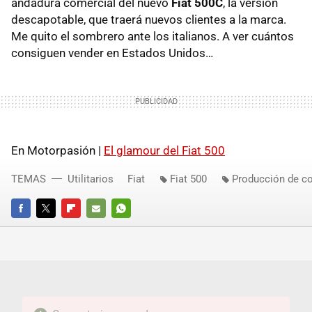
andadura comercial del nuevo
Fiat 500C
, la versión
descapotable, que traerá nuevos clientes a la marca.
Me quito el sombrero ante los italianos. A ver cuántos
consiguen vender en Estados Unidos…
En Motorpasión |
El glamour del Fiat 500
TEMAS
Utilitarios
Fiat
Fiat 500
Producción de c
FACEBOOK
TWITTER
FLIPBOARD
E-
WHATSAPP
MAIL