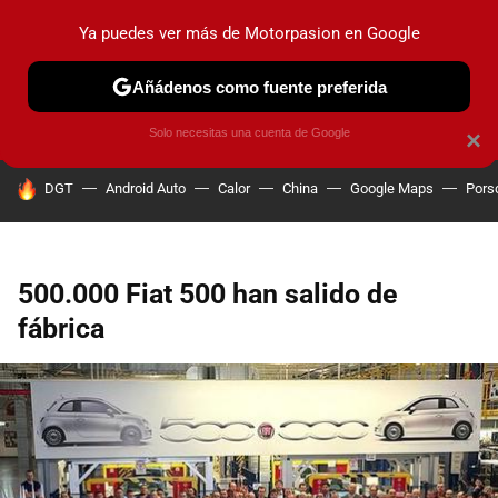
Ya puedes ver más de Motorpasion en Google
PRUEBAS
COCHES ELÉCTRICOS
OBSERVATORIO
F1
Añádenos como fuente preferida
Solo necesitas una cuenta de Google
×
HOY SE HABLA DE
DGT
Android Auto
Calor
China
Google Maps
Pors
500.000 Fiat 500 han salido de
fábrica