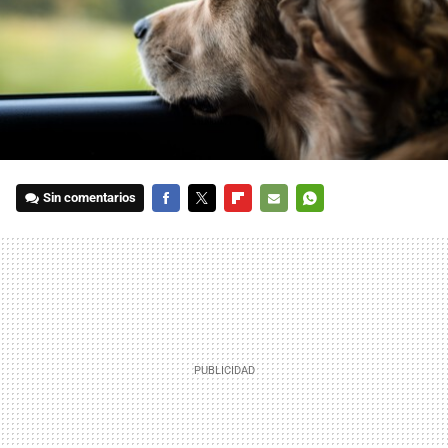
Sin comentarios
FACEBOOK
TWITTER
FLIPBOARD
E-
WHATSAPP
MAIL