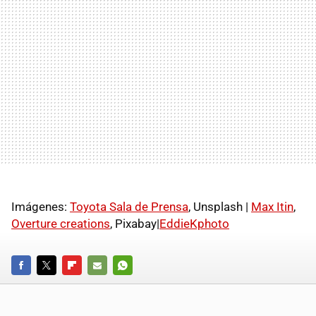
Imágenes:
Toyota Sala de Prensa
, Unsplash |
Max Itin
,
Overture creations
, Pixabay|
EddieKphoto
FACEBOOK
TWITTER
FLIPBOARD
E-
WHATSAPP
MAIL