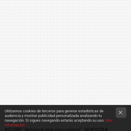
Utilizamos cookies de terceros para generar estadísticas de
audiencia y mostrar publicidad personalizada analizando tu
navegación. Si sigues navegando estarás aceptando su uso.
Más
información
RECIBE "Arranca que nos vamos", NUESTRA