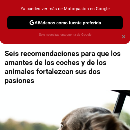
Motorpasión
Contenidos contratados por la
Ya puedes ver más de Motorpasion en Google
marca que se menciona
+info
Añádenos como fuente preferida
Espacio Toyota
Solo necesitas una cuenta de Google
×
Seis recomendaciones para que los
amantes de los coches y de los
animales fortalezcan sus dos
pasiones